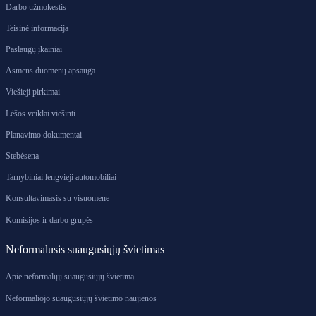
Darbo užmokestis
Teisinė informacija
Paslaugų įkainiai
Asmens duomenų apsauga
Viešieji pirkimai
Lėšos veiklai viešinti
Planavimo dokumentai
Stebėsena
Tarnybiniai lengvieji automobiliai
Konsultavimasis su visuomene
Komisijos ir darbo grupės
Neformalusis suaugusiųjų švietimas
Apie neformalųjį suaugusiųjų švietimą
Neformaliojo suaugusiųjų švietimo naujienos