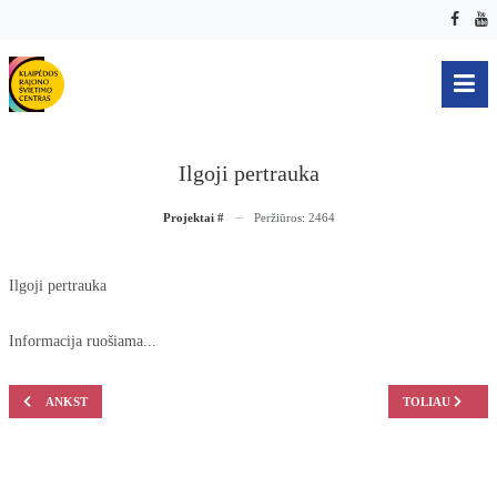
Ilgoji pertrauka
Projektai #
Peržiūros: 2464
Ilgoji pertrauka
Informacija ruošiama...
ANKSTESNIS STRAIPSNIS: KOKYBĖS KREPŠELIS
KITAS STRAIPS
ANKST
TOLIAU
Prisijungti prie Facebook