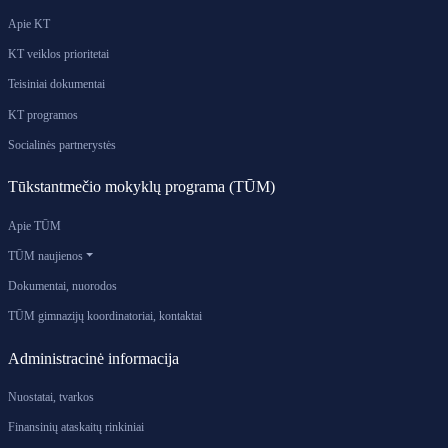
Apie KT
KT veiklos prioritetai
Teisiniai dokumentai
KT programos
Socialinės partnerystės
Tūkstantmečio mokyklų programa (TŪM)
Apie TŪM
TŪM naujienos
Dokumentai, nuorodos
TŪM gimnazijų koordinatoriai, kontaktai
Administracinė informacija
Nuostatai, tvarkos
Finansinių ataskaitų rinkiniai