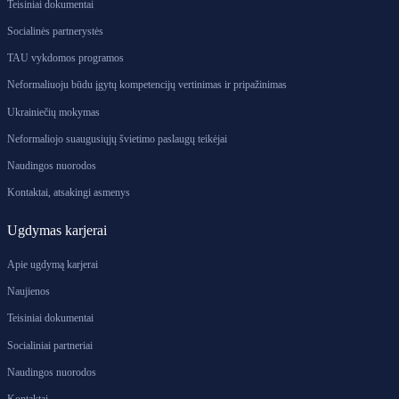
Teisiniai dokumentai
Socialinės partnerystės
TAU vykdomos programos
Neformaliuoju būdu įgytų kompetencijų vertinimas ir pripažinimas
Ukrainiečių mokymas
Neformaliojo suaugusiųjų švietimo paslaugų teikėjai
Naudingos nuorodos
Kontaktai, atsakingi asmenys
Ugdymas karjerai
Apie ugdymą karjerai
Naujienos
Teisiniai dokumentai
Socialiniai partneriai
Naudingos nuorodos