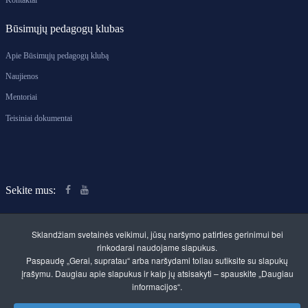
Kontaktai
Būsimųjų pedagogų klubas
Apie Būsimųjų pedagogų klubą
Naujienos
Mentoriai
Teisiniai dokumentai
Sekite mus:
Sklandžiam svetainės veikimui, jūsų naršymo patirties gerinimui bei
rinkodarai naudojame slapukus.
Paspaudę „Gerai, supratau“ arba naršydami toliau sutiksite su slapukų
įrašymu. Daugiau apie slapukus ir kaip jų atsisakyti – spauskite „Daugiau
Klaipėdos rajono švietimo centras. Savivaldybės
informacijos“.
biudžetinė įstaiga
Kvietinių g. 30, LT-96112 Gargždai