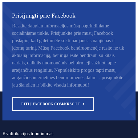
Prisijungti prie Facebook
Raskite daugiau informacijos mūsų pagrindiniame
socialiniame tinkle. Prisijunkite prie mūsų Facebook
puslapio, kad galėtumėte sekti naujausias naujienas ir
įdomų turinį. Mūsų Facebook bendruomenėje rasite ne tik
aktualią informaciją, bet ir galėsite bendrauti su kitais
nariais, dalintis nuomonėmis bei pirmieji sužinoti apie
artėjančius renginius. Nepraleiskite progos tapti mūsų
augančios internetinės bendruomenės dalimi - prisijunkite
jau šiandien ir būkite visada informuoti!
EITI Į FACEBOOK.COM/KRSC.LT
Kvalifikacijos tobulinimas