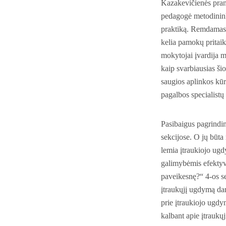
Kazakevičienės pran
pedagogė metodinink
praktiką. Remdamasi
kelia pamokų pritai
mokytojai įvardija 
kaip svarbiausias ši
saugios aplinkos kū
pagalbos specialistų
Pasibaigus pagrindin
sekcijose. O jų būta
lemia įtraukiojo ugd
galimybėmis efektyvi
paveikesnę?“ 4-os se
įtraukųjį ugdymą dar
prie įtraukiojo ugdy
kalbant apie įtraukųj