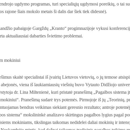
bendrojo ugdymo programas, turi specialiųjų ugdymosi poreikių, o tai s
s rajone šiais mokslo metais ši dalis dar šiek tiek didesnė).
alandžio pabaigoje Gargždų „Kranto“ progimnazijoje vykusi konferencija „
ta aktualiausiai dabarties švietimo problemai.
am mokiniui
šimus skaitė specialistai iš įvairių Lietuvos vietovių, o jų temose atsis
abejonės, viena iš laukiamiausių viešnių buvo Vytauto Didžiojo univers
stytoja dr. Lina Miltenienė, kuri pristatė pranešimą „Pagalbos sistema įt
okiniui“. Pranešimą sudarė trys potemės. Pirmojoje iš jų „Teorinių, pr
ntuojamas bendras veikimas siekiant geresnio rezultato; antroje potemėj
os sistema“ mokslininkė analizavo skirtingus pagalbos lygius pagal po
visiems mokiniams, tikslingas taikomas nedidelei daliai mokinių ir inten
. Nuskambėjo mintis, kad dažnai taikomas tradicinis pagalbos teikimo mo