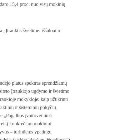
udaro 15,4 proc. nuo visų mokinių
Įtrauktis švietime: iššūkiai ir
pindėjo platus spektras sprendžiamų
iteto Įtraukiojo ugdymo ir švietimo
raukioje mokykloje: kaip užtikrinti
aktinių ir sisteminių pokyčių
e „Pagalbos įvairovei link:
reikį konkrečiam mokiniui:
syvus – turintiems ypatingų
delis (atskira klasė ar „išvedimas“)