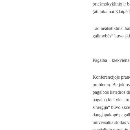
priešmokyklinio ir 
(atitinkamai Klaipėdo
Tad neatsitiktinai b
galimybės“ buvo skir
Pagalba – kiekvien
Konferencijoje prane
problemų. Be jokios 
pagalbos katedros dė
pagalbą kiekvienam m
sinergija“ buvo akce
daugiapakopė pagalb
universalus skirtas 
specialiųjų poreikių