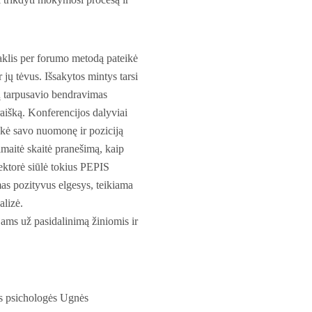
aklis per forumo metodą pateikė
 jų tėvus. Išsakytos mintys tarsi
sų tarpusavio bendravimas
aišką. Konferencijos dalyviai
sakė savo nuomonę ir poziciją
imaitė skaitė pranešimą, kaip
ektorė siūlė tokius PEPIS
as pozityvus elgesys, teikiama
alizė.
ams už pasidalinimą žiniomis ir
s psichologės Ugnės