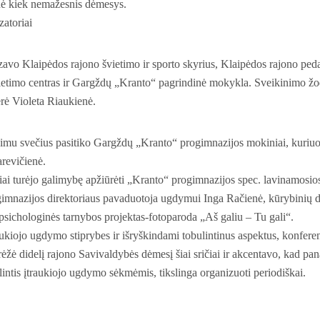
 nė kiek nemažesnis dėmesys.
zatoriai
zavo Klaipėdos rajono švietimo ir sporto skyrius, Klaipėdos rajono ped
ietimo centras ir Gargždų „Kranto“ pagrindinė mokykla. Sveikinimo žod
rė Violeta Riaukienė.
imu svečius pasitiko Gargždų „Kranto“ progimnazijos mokiniai, kuriuo
revičienė.
ai turėjo galimybę apžiūrėti „Kranto“ progimnazijos spec. lavinamosios
mnazijos direktoriaus pavaduotoja ugdymui Inga Račienė, kūrybinių 
sichologinės tarnybos projektas-fotoparoda „Aš galiu – Tu gali“.
kiojo ugdymo stiprybes ir išryškindami tobulintinus aspektus, konferen
ėžė didelį rajono Savivaldybės dėmesį šiai sričiai ir akcentavo, kad pana
intis įtraukiojo ugdymo sėkmėmis, tikslinga organizuoti periodiškai.