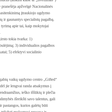
je pranešėja apžvelgė Nacionalinės
 pasitenkinimą įtraukiojo ugdymo
ių ir gaunantys specialistų pagalbą.
tyrimą apie tai, kaip mokytojai
.
rsto tokia tvarka: 1)
ulėjimą; 3) individualios pagalbos
ai; 5) efektyvi socialinio
 gabių vaikų ugdymo centro „Gifted“
odėl jie lengvai randa atsakymus į
bendraamžius, ieško iššūkių ir plečia
mybės išreikšti savo talentus, gali
ir pastangos, kurios galėtų būti
 trikdyti mokymosi procesą ir