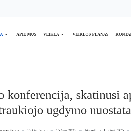
IA
APIE MUS
VEIKLA
VEIKLOS PLANAS
KONTA
 konferencija, skatinusi 
įtraukiojo ugdymo nuostata
ro naujienos
15 Geg 2025
15 Geg 2025
Atnaujinta: 15 Geg 2025