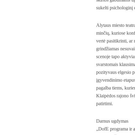
sukelti psichologinį
Alytaus miesto teatr
minčių, kuriose konf
vertė pasitikrinti, 
grindžiamas nesuvaid
scenoje tapo aktyvia
svarstomais klausima
pozityvaus elgesio p
įgyvendinimo etapus:
pagalba tiems, kurie
Klaipėdos rajono šv
patirtimi.
Darnus ugdymas
„DofE programa ir 