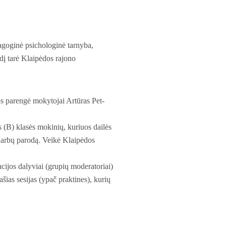
agoginė psichologinė tarnyba,
į tarė Klaipėdos rajono
s parengė mokytojai Artūras Pet­
 (B) klasės mokinių, kuriuos dailės
darbų parodą. Veikė Klaipėdos
cijos dalyviai (grupių moderatoriai)
šias sesijas (ypač praktines), kurių