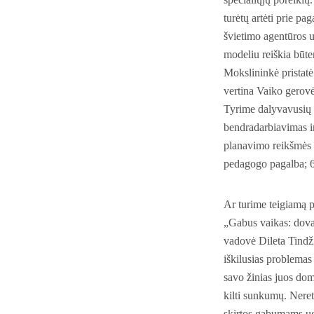
turėtų artėti prie p
švietimo agentūros u
modeliu reiškia būten
Mokslininkė pristatė
vertina Vaiko gerov
Tyrime dalyvavusių d
bendradarbiavimas i
planavimo reikšmės s
pedagogo pagalba; 6
Ar turime teigiamą p
„Gabus vaikas: dova
vadovė Dileta Tindži
iškilusias problemas 
savo žinias juos dom
kilti sunkumų. Nereta
skirtos gabumams ugd