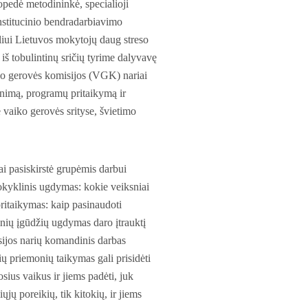
pedė metodininkė, specialioji
nstitucinio bendradarbiavimo
iui Lietuvos mokytojų daug streso
iš tobulintinų sričių tyrime dalyvavę
iko gerovės komisijos (VGK) nariai
tinimą, programų pritaikymą ir
vaiko gerovės srityse, švietimo
ai pasiskirstė grupėmis darbui
mokyklinis ugdymas: kokie veiksniai
ritaikymas: kaip pasinaudoti
inių įgūdžių ugdymas daro įtrauktį
sijos narių komandinis darbas
ų priemonių taikymas gali prisidėti
sius vaikus ir jiems padėti, juk
jų poreikių, tik kitokių, ir jiems