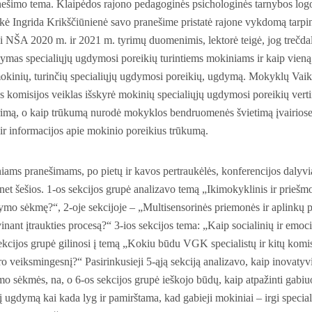
ešimo tema. Klaipėdos rajono pedagoginės psichologinės tarnybos logo
ė Ingrida Krikščiūnienė savo pranešime pristatė rajone vykdomą tarpi
 NŠA 2020 m. ir 2021 m. tyrimų duomenimis, lektorė teigė, jog trečdal
kymas specialiųjų ugdymosi poreikių turintiems mokiniams ir kaip vieną 
mokinių, turinčių specialiųjų ugdymosi poreikių, ugdymą. Mokyklų Va
os komisijos veik­las išskyrė mokinių specialiųjų ugdymosi poreikių ver
rimą, o kaip trūkumą nurodė mokyklos bendruomenės švietimą įvairiose 
 ir informacijos apie mokinio poreikius trūkumą.
iams pranešimams, po pietų ir kavos pertraukėlės, konferencijos dalyvi
 net šešios. 1-os sekcijos grupė analizavo temą „Ikimokyklinis ir prieš
ymo sėkmę?“, 2-oje sekcijoje – „Multisensorinės priemonės ir aplinkų p
nant įtraukties procesą?“ 3-ios sekcijos tema: „Kaip socialinių ir emoc
kcijos grupė gilinosi į temą „Kokiu būdu VGK specialistų ir kitų komi
o veiksmingesnį?“ Pasirinkusieji 5-ąją sekciją analizavo, kaip inovatyvi
mo sėkmės, na, o 6-os sekcijos grupė ieškojo būdų, kaip atpažinti gabiuo
į ugdymą kai kada lyg ir pamirštama, kad gabieji mokiniai – irgi specialių