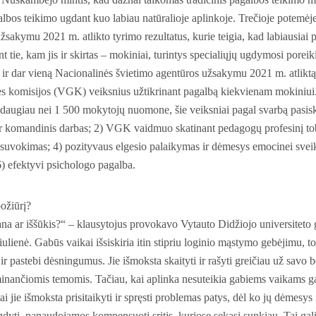
agalbos teikimo ugdant kuo labiau natūralioje aplinkoje. Trečioje potemė
žsakymu 2021 m. atlikto tyrimo rezultatus, kurie teigia, kad labiausiai
t tie, kam jis ir skirtas – mokiniai, turintys specialiųjų ugdymosi poreik
 ir dar vieną Nacionalinės švietimo agentūros užsakymu 2021 m. atliktą 
ės komisijos (VGK) veiksnius užtikrinant pagalbą kiekvienam mokiniui
augiau nei 1 500 mokytojų nuomone, šie veiksniai pagal svarbą pasiski
r komandinis darbas; 2) VGK vaidmuo skatinant pedagogų profesinį tob
uvokimas; 4) pozityvaus elgesio palaikymas ir dėmesys emocinei sveikat
) efektyvi psichologo pagalba.
ožiūrį?
na ar iššūkis?“ – klausytojus provokavo Vytauto Didžiojo universiteto
ulienė. Gabūs vaikai išsiskiria itin stipriu loginio mąstymo gebėjimu, t
ir pastebi dėsningumus. Jie išmoksta skaityti ir rašyti greičiau už savo 
inančiomis temomis. Tačiau, kai aplinka nesuteikia gabiems vaikams gali
i jie išmoksta prisitaikyti ir spręsti problemas patys, dėl ko jų dėmesys 
yti, panaudojamos kompensuoti sritis, kuriose sekasi sunkiau. Tai gali