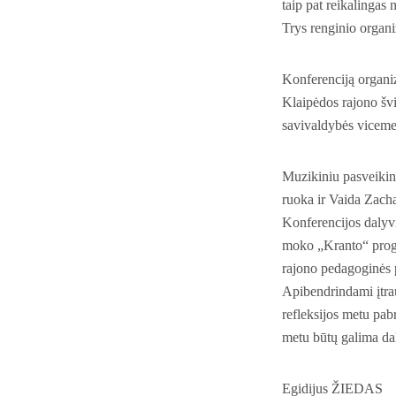
taip pat reikalingas
Trys renginio organi
Konferenciją organi
Klaipėdos rajono šv
savivaldybės viceme
Muzikiniu pasveikin
ruoka ir Vaida Zacha
Konferencijos dalyvi
moko „Kranto“ progi
rajono pedagoginės p
Apibendrindami įtrau
refleksijos metu pabr
metu būtų galima dal
Egidijus ŽIEDAS