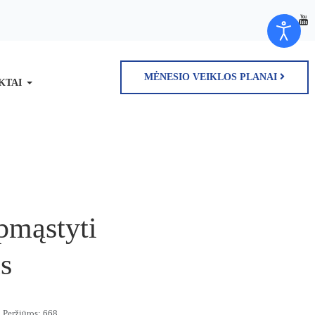
MĖNESIO VEIKLOS PLANAI
KTAI
apmąstyti
s
Peržiūros: 668