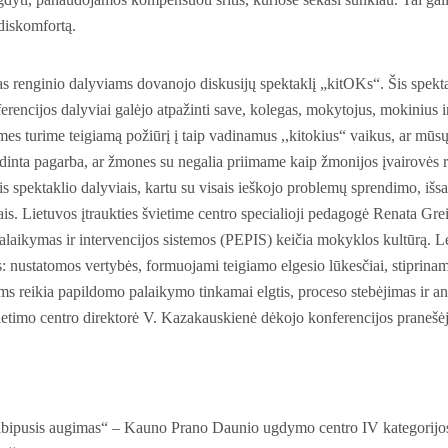
 diskomfortą.
as renginio dalyviams dovanojo diskusijų spektaklį „kitOKs“. Šis spekt
erencijos dalyviai galėjo atpažinti save, kolegas, mokytojus, mokinius ir
ar mes turime teigiamą požiūrį į taip vadinamus ,,kitokius“ vaikus, ar mū
inta pagarba, ar žmones su negalia priimame kaip žmonijos įvairovės r
is spektaklio dalyviais, kartu su visais ieškojo problemų sprendimo, iš
is. Lietuvos įtraukties švietime centro specialioji pedagogė Renata Gre
alaikymas ir intervencijos sistemos (PEPIS) keičia mokyklos kultūrą. L
 nustatomos vertybės, formuojami teigiamo elgesio lūkesčiai, stiprinam
ms reikia papildomo palaikymo tinkamai elgtis, proceso stebėjimas ir an
ietimo centro direktorė V. Kazakauskienė dėkojo konferencijos pranešėj
abipusis augimas“ – Kauno Prano Daunio ugdymo centro IV kategorijo