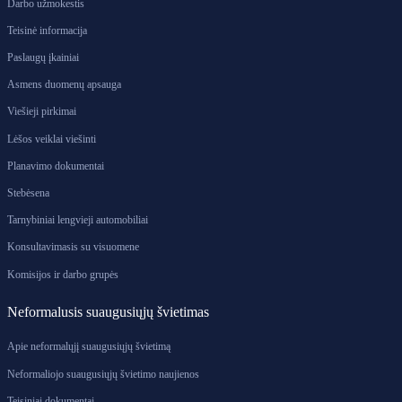
Darbo užmokestis
Teisinė informacija
Paslaugų įkainiai
Asmens duomenų apsauga
Viešieji pirkimai
Lėšos veiklai viešinti
Planavimo dokumentai
Stebėsena
Tarnybiniai lengvieji automobiliai
Konsultavimasis su visuomene
Komisijos ir darbo grupės
Neformalusis suaugusiųjų švietimas
Apie neformalųjį suaugusiųjų švietimą
Neformaliojo suaugusiųjų švietimo naujienos
Teisiniai dokumentai