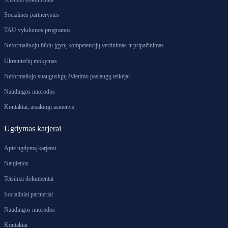
Socialinės partnerystės
TAU vykdomos programos
Neformaliuoju būdu įgytų kompetencijų vertinimas ir pripažinimas
Ukrainiečių mokymas
Neformaliojo suaugusiųjų švietimo paslaugų teikėjai
Naudingos nuorodos
Kontaktai, atsakingi asmenys
Ugdymas karjerai
Apie ugdymą karjerai
Naujienos
Teisiniai dokumentai
Socialiniai partneriai
Naudingos nuorodos
Kontaktai