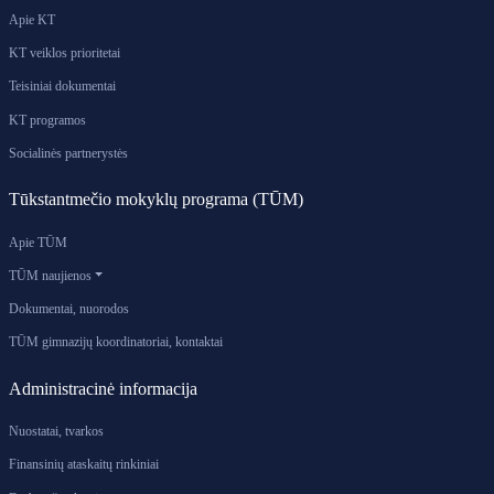
Apie KT
KT veiklos prioritetai
Teisiniai dokumentai
KT programos
Socialinės partnerystės
Tūkstantmečio mokyklų programa (TŪM)
Apie TŪM
TŪM naujienos
Dokumentai, nuorodos
TŪM gimnazijų koordinatoriai, kontaktai
Administracinė informacija
Nuostatai, tvarkos
Finansinių ataskaitų rinkiniai