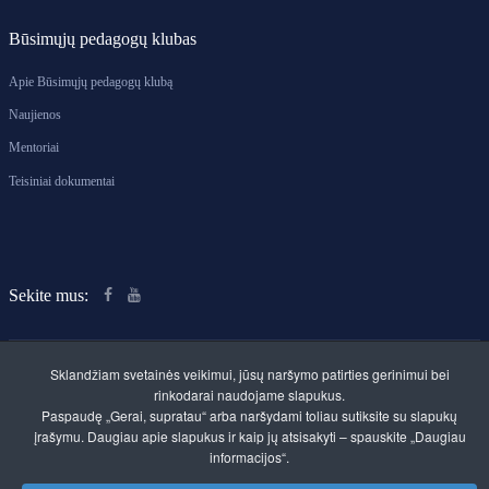
Būsimųjų pedagogų klubas
Apie Būsimųjų pedagogų klubą
Naujienos
Mentoriai
Teisiniai dokumentai
Sekite mus:
Sklandžiam svetainės veikimui, jūsų naršymo patirties gerinimui bei
rinkodarai naudojame slapukus.
Paspaudę „Gerai, supratau“ arba naršydami toliau sutiksite su slapukų
Klaipėdos rajono švietimo centras. Savivaldybės
įrašymu. Daugiau apie slapukus ir kaip jų atsisakyti – spauskite „Daugiau
biudžetinė įstaiga
informacijos“.
Kvietinių g. 30, LT-96112 Gargždai