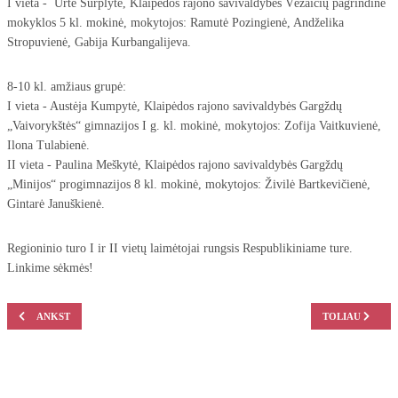
I vieta - Urtė Surplytė, Klaipėdos rajono savivaldybės Vėžaičių pagrindinė
mokyklos 5 kl. mokinė, mokytojos: Ramutė Pozingienė, Andželika
Stropuvienė, Gabija Kurbangalijeva.
8-10 kl. amžiaus grupė:
I vieta - Austėja Kumpytė, Klaipėdos rajono savivaldybės Gargždų
„Vaivorykštės“ gimnazijos I g. kl. mokinė, mokytojos: Zofija Vaitkuvienė,
Ilona Tulabienė.
II vieta - Paulina Meškytė, Klaipėdos rajono savivaldybės Gargždų
„Minijos“ progimnazijos 8 kl. mokinė, mokytojos: Živilė Bartkevičienė,
Gintarė Januškienė.
Regioninio turo I ir II vietų laimėtojai rungsis Respublikiniame ture.
Linkime sėkmės!
ANKSTESNIS STRAIPSNIS: GEOGRAFIJOS OLIMPIADA „MANO GAUBLYS“ 6–8 K
KITAS STRAIPS
ANKST
TOLIAU
Prisijungti prie Facebook